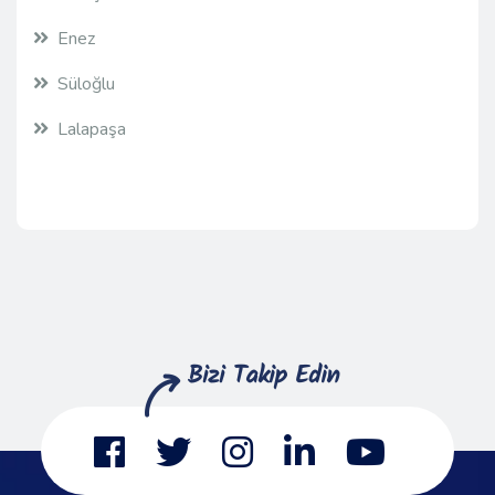
Enez
Süloğlu
Lalapaşa