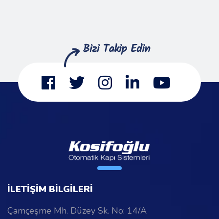
İLETİŞİM BİLGİLERİ
Çamçeşme Mh. Düzey Sk. No: 14/A