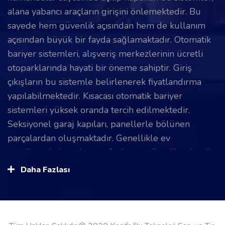
alana yabancı araçların girişini önlemektedir. Bu
sayede hem güvenlik açısından hem de kullanım
açısından büyük bir fayda sağlamaktadır. Otomatik
bariyer sistemleri, alışveriş merkezlerinin ücretli
otoparklarında hayati bir öneme sahiptir. Giriş
çıkışların bu sistemle belirlenerek fiyatlandırma
yapılabilmektedir. Kısacası otomatik bariyer
sistemleri yüksek oranda tercih edilmektedir.
Seksiyonel garaj kapıları, panellerle bölünen
parçalardan oluşmaktadır. Genellikle ev
garajlarında insanlar tarafından tercih edilmektedir.
Üst duvarlara monte edilerek yönlendiriciler
Daha Fazlası
sayesinde hareket eder. Seksiyonel garaj kapıları,
katlanarak açılma ve kapanma teknolojisine sahiptir.
Daha küçük girişlere sahip olunan garajlar için
seksiyonel garaj kapıları oldukça uygundur. Hızlı