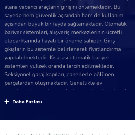
alana yabancı araçların girişini önlemektedir. Bu
sayede hem güvenlik açısından hem de kullanım
açısından büyük bir fayda sağlamaktadır. Otomatik
bariyer sistemleri, alışveriş merkezlerinin ücretli
otoparklarında hayati bir öneme sahiptir. Giriş
çıkışların bu sistemle belirlenerek fiyatlandırma
yapılabilmektedir. Kısacası otomatik bariyer
sistemleri yüksek oranda tercih edilmektedir.
Seksiyonel garaj kapıları, panellerle bölünen
parçalardan oluşmaktadır. Genellikle ev
garajlarında insanlar tarafından tercih edilmektedir.
Üst duvarlara monte edilerek yönlendiriciler
Daha Fazlası
sayesinde hareket eder. Seksiyonel garaj kapıları,
katlanarak açılma ve kapanma teknolojisine sahiptir.
Daha küçük girişlere sahip olunan garajlar için
seksiyonel garaj kapıları oldukça uygundur. Hızlı