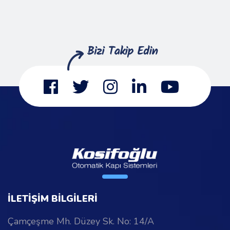
İLETİŞİM BİLGİLERİ
Çamçeşme Mh. Düzey Sk. No: 14/A