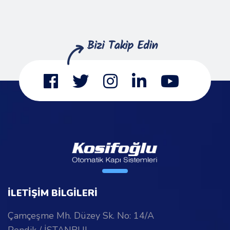
İLETİŞİM BİLGİLERİ
Çamçeşme Mh. Düzey Sk. No: 14/A
Pendik / İSTANBUL