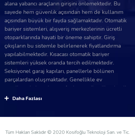
alana yabancı araçların girişini önlemektedir. Bu
sayede hem güvenlik açısından hem de kullanım
açısından büyük bir fayda sağlamaktadır. Otomatik
bariyer sistemleri, alışveriş merkezlerinin ücretli
otoparklarında hayati bir öneme sahiptir. Giriş
çıkışların bu sistemle belirlenerek fiyatlandırma
yapılabilmektedir. Kısacası otomatik bariyer
sistemleri yüksek oranda tercih edilmektedir.
Seksiyonel garaj kapıları, panellerle bölünen
parçalardan oluşmaktadır. Genellikle ev
garajlarında insanlar tarafından tercih edilmektedir.
Üst duvarlara monte edilerek yönlendiriciler
Daha Fazlası
sayesinde hareket eder. Seksiyonel garaj kapıları,
katlanarak açılma ve kapanma teknolojisine sahiptir.
Daha küçük girişlere sahip olunan garajlar için
seksiyonel garaj kapıları oldukça uygundur. Hızlı
Tüm Hakları Saklıdır © 2020 Kosifoğlu Teknoloji San. ve Tic.