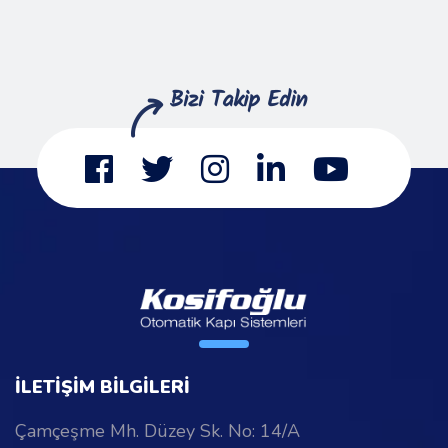
İLETİŞİM BİLGİLERİ
Çamçeşme Mh. Düzey Sk. No: 14/A