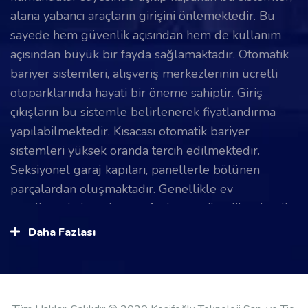
alana yabancı araçların girişini önlemektedir. Bu
sayede hem güvenlik açısından hem de kullanım
açısından büyük bir fayda sağlamaktadır. Otomatik
bariyer sistemleri, alışveriş merkezlerinin ücretli
otoparklarında hayati bir öneme sahiptir. Giriş
çıkışların bu sistemle belirlenerek fiyatlandırma
yapılabilmektedir. Kısacası otomatik bariyer
sistemleri yüksek oranda tercih edilmektedir.
Seksiyonel garaj kapıları, panellerle bölünen
parçalardan oluşmaktadır. Genellikle ev
garajlarında insanlar tarafından tercih edilmektedir.
Üst duvarlara monte edilerek yönlendiriciler
Daha Fazlası
sayesinde hareket eder. Seksiyonel garaj kapıları,
katlanarak açılma ve kapanma teknolojisine sahiptir.
Daha küçük girişlere sahip olunan garajlar için
seksiyonel garaj kapıları oldukça uygundur. Hızlı